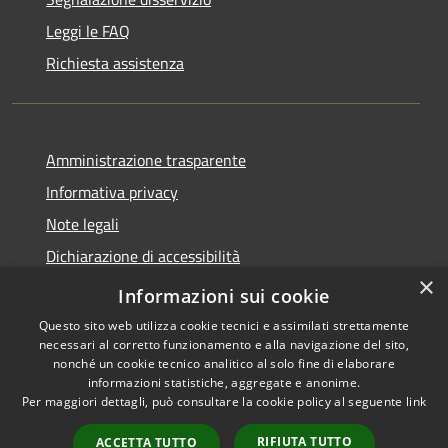
Leggi le FAQ
Richiesta assistenza
Amministrazione trasparente
Informativa privacy
Note legali
Dichiarazione di accessibilità
×
Privacy e protezione dei dati
Informazioni sui cookie
Questo sito web utilizza cookie tecnici e assimilati strettamente
necessari al corretto funzionamento e alla navigazione del sito,
nonché un cookie tecnico analitico al solo fine di elaborare
informazioni statistiche, aggregate e anonime.
RSS
Copyright © 2026 • Comune di
Per maggiori dettagli, può consultare la cookie policy al seguente
link
Accessibilità
Carini • Powered by
Privacy
Municipium
Accesso
•
RIFIUTA TUTTO
ACCETTA TUTTO