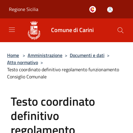
Salta al contenuto principale
Regione Sicilia
Comune di Carini
Home
>
Amministrazione
>
Documenti e dati
>
Atto normativo
>
Testo coordinato definitivo regolamento funzionamento
Consiglio Comunale
Testo coordinato
definitivo
regolamento