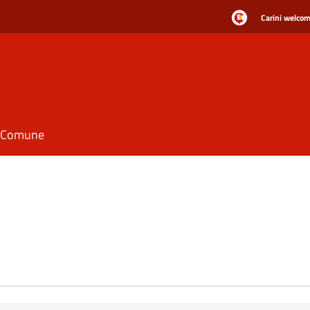
Carini welcome
il Comune
e