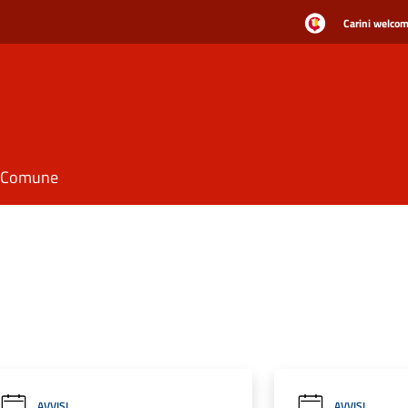
Carini welcome
il Comune
AVVISI
AVVISI