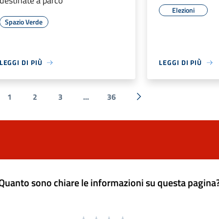
destinate a parco
Elezioni
Spazio Verde
LEGGI DI PIÙ
LEGGI DI PIÙ
1
2
3
...
36
a precedente
Successiva »
Quanto sono chiare le informazioni su questa pagina