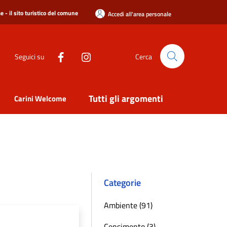
 - il sito turistico del comune
Accedi all'area personale
Seguici su
Cerca
Tutti gli argomenti
Carini Welcome
Categorie
Ambiente (91)
Censimento (3)