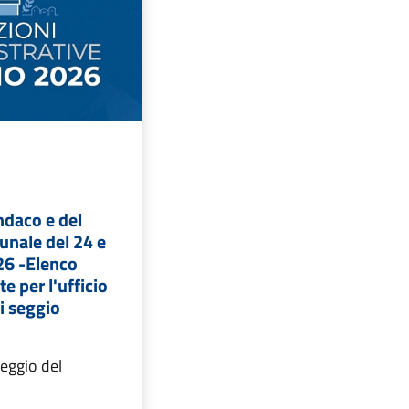
indaco e del
unale del 24 e
26 -Elenco
e per l'ufficio
di seggio
teggio del