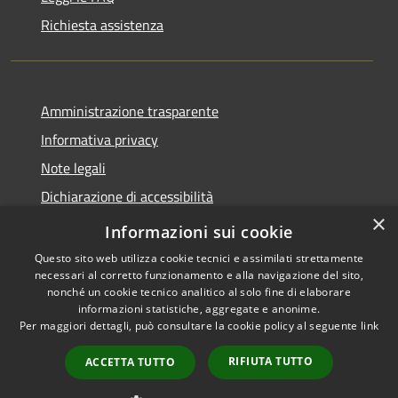
Richiesta assistenza
Amministrazione trasparente
Informativa privacy
Note legali
Dichiarazione di accessibilità
×
Privacy e protezione dei dati
Informazioni sui cookie
Questo sito web utilizza cookie tecnici e assimilati strettamente
necessari al corretto funzionamento e alla navigazione del sito,
nonché un cookie tecnico analitico al solo fine di elaborare
informazioni statistiche, aggregate e anonime.
RSS
Copyright © 2026 • Comune di
Per maggiori dettagli, può consultare la cookie policy al seguente
link
Accessibilità
Carini • Powered by
Privacy
Municipium
Accesso
•
RIFIUTA TUTTO
ACCETTA TUTTO
Cookie
redazione