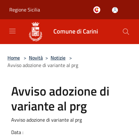
Salta al contenuto principale
Regione Sicilia
Comune di Carini
Home
>
Novità
>
Notizie
>
Avviso adozione di variante al prg
Avviso adozione di
variante al prg
Avviso adozione di variante al prg
Data :