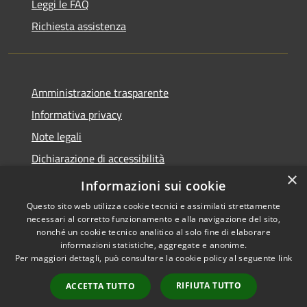
Leggi le FAQ
Richiesta assistenza
Amministrazione trasparente
Informativa privacy
Note legali
Dichiarazione di accessibilità
×
Privacy e protezione dei dati
Informazioni sui cookie
Questo sito web utilizza cookie tecnici e assimilati strettamente
necessari al corretto funzionamento e alla navigazione del sito,
nonché un cookie tecnico analitico al solo fine di elaborare
informazioni statistiche, aggregate e anonime.
RSS
Copyright © 2026 • Comune di
Per maggiori dettagli, può consultare la cookie policy al seguente
link
Accessibilità
Carini • Powered by
Privacy
Municipium
Accesso
•
RIFIUTA TUTTO
ACCETTA TUTTO
Cookie
redazione