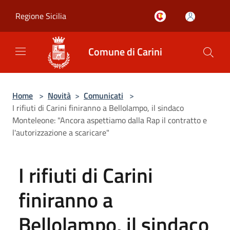
Salta al contenuto principale
Regione Sicilia
Comune di Carini
Home
>
Novità
>
Comunicati
>
I rifiuti di Carini finiranno a Bellolampo, il sindaco
Monteleone: "Ancora aspettiamo dalla Rap il contratto e
l'autorizzazione a scaricare"
I rifiuti di Carini
finiranno a
Bellolampo, il sindaco