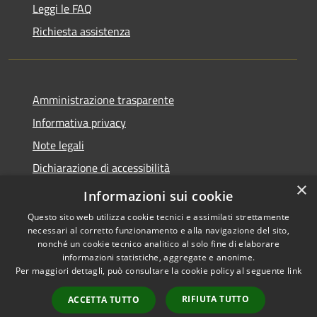
Leggi le FAQ
Richiesta assistenza
Amministrazione trasparente
Informativa privacy
Note legali
Dichiarazione di accessibilità
×
Privacy e protezione dei dati
Informazioni sui cookie
Questo sito web utilizza cookie tecnici e assimilati strettamente
necessari al corretto funzionamento e alla navigazione del sito,
nonché un cookie tecnico analitico al solo fine di elaborare
informazioni statistiche, aggregate e anonime.
RSS
Copyright © 2026 • Comune di
Per maggiori dettagli, può consultare la cookie policy al seguente
link
Accessibilità
Carini • Powered by
Privacy
Municipium
Accesso
•
RIFIUTA TUTTO
ACCETTA TUTTO
Cookie
redazione