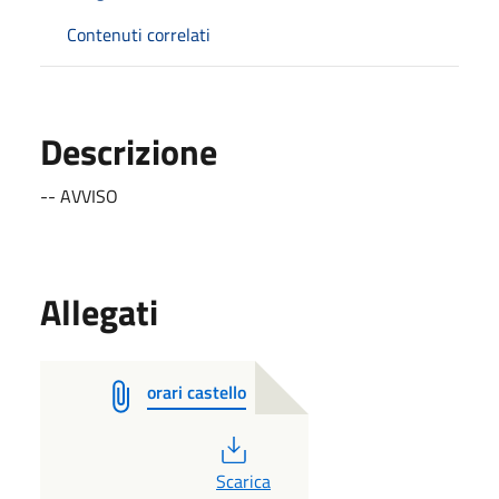
Contenuti correlati
Descrizione
-- AVVISO
Allegati
orari castello
PDF
Scarica