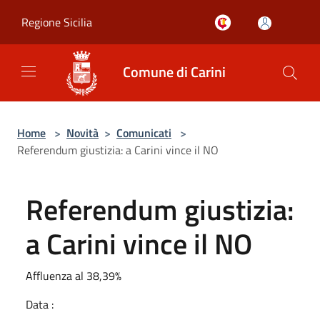
Salta al contenuto principale
Regione Sicilia
Comune di Carini
Home
>
Novità
>
Comunicati
>
Referendum giustizia: a Carini vince il NO
Referendum giustizia:
a Carini vince il NO
Affluenza al 38,39%
Data :