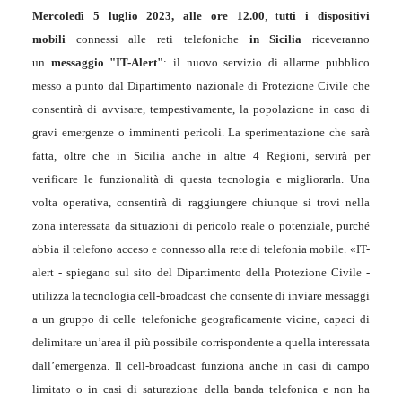
Mercoledì 5 luglio 2023
, alle ore 12.00
, t
utti i dispositivi
mobili
connessi alle reti telefoniche
in Sicilia
riceveranno
un
messaggio "IT-Alert"
: il nuovo servizio di allarme pubblico
messo a punto dal Dipartimento nazionale di Protezione Civile che
consentirà di avvisare, tempestivamente, la popolazione in caso di
gravi emergenze o imminenti pericoli. La sperimentazione che sarà
fatta, oltre che in Sicilia anche in altre 4 Regioni, servirà per
verificare le funzionalità di questa tecnologia e migliorarla. Una
volta operativa, consentirà di raggiungere chiunque si trovi nella
zona interessata da situazioni di pericolo reale o potenziale, purché
abbia il telefono acceso e connesso alla rete di telefonia mobile.
«IT-
alert - spiegano sul sito del Dipartimento della Protezione Civile -
utilizza la tecnologia cell-broadcast che consente di inviare messaggi
a un gruppo di celle telefoniche geograficamente vicine, capaci di
delimitare un’area il più possibile corrispondente a quella interessata
dall’emergenza. Il cell-broadcast funziona anche in casi di campo
limitato o in casi di saturazione della banda telefonica e non ha