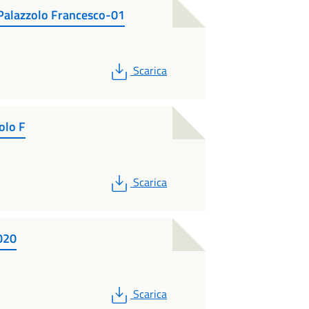
.Palazzolo Francesco-01
PDF
Scarica
olo F
PDF
Scarica
020
PDF
Scarica