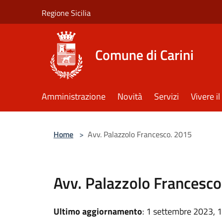
Salta al contenuto principale
Regione Sicilia
Comune di Carini
Amministrazione
Novità
Servizi
Vivere 
Home
>
Avv. Palazzolo Francesco. 2015
Avv. Palazzolo Francesc
Ultimo aggiornamento
: 1 settembre 2023, 