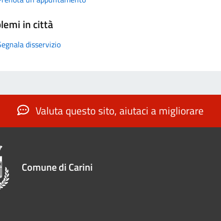
lemi in città
Segnala disservizio
Valuta questo sito, aiutaci a migliorare
Comune di Carini