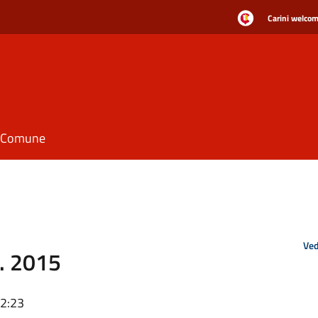
Carini welcome
il Comune
Ved
o. 2015
12:23