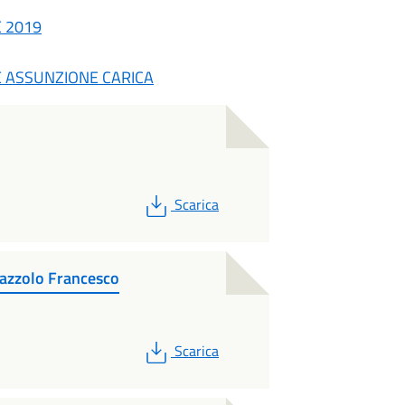
E 2019
E ASSUNZIONE CARICA
PDF
Scarica
lazzolo Francesco
PDF
Scarica