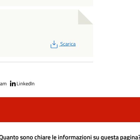
PDF
Scarica
ram
LinkedIn
Quanto sono chiare le informazioni su questa pagina