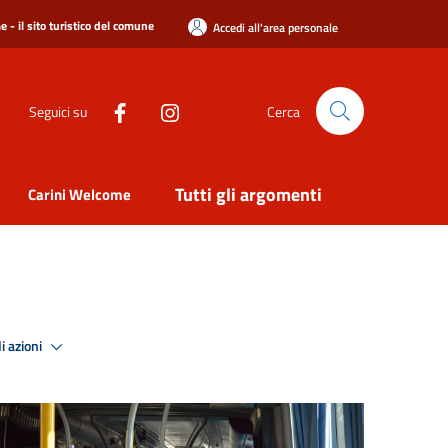
 - il sito turistico del comune
Accedi all'area personale
Seguici su
Cerca
Tutti gli argomenti
Carini Welcome
i azioni