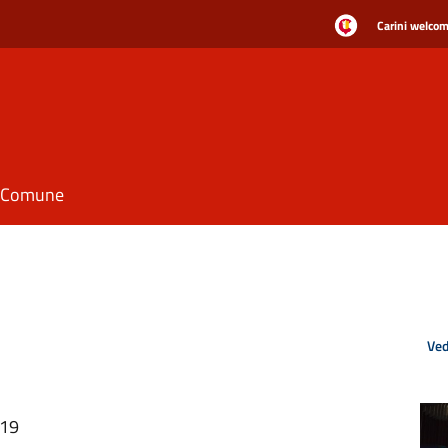
Carini welcome
il Comune
Ved
:19