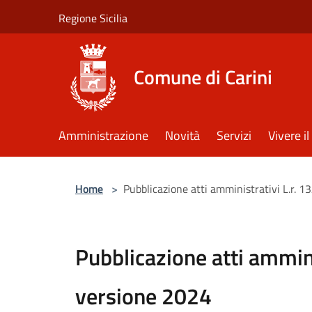
Salta al contenuto principale
Regione Sicilia
Comune di Carini
Amministrazione
Novità
Servizi
Vivere 
Home
>
Pubblicazione atti amministrativi L.r. 
Pubblicazione atti ammin
versione 2024