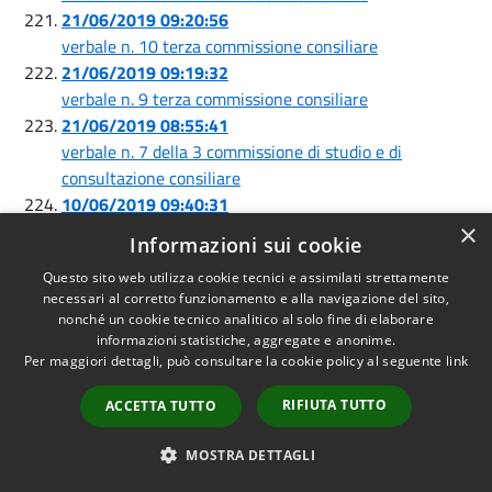
21/06/2019 09:20:56
verbale n. 10 terza commissione consiliare
21/06/2019 09:19:32
verbale n. 9 terza commissione consiliare
21/06/2019 08:55:41
verbale n. 7 della 3 commissione di studio e di
consultazione consiliare
10/06/2019 09:40:31
Verbale n. 17 del 7/06/2019 II Commissione
×
Informazioni sui cookie
Consiliare
Questo sito web utilizza cookie tecnici e assimilati strettamente
23/05/2019 11:49:05
necessari al corretto funzionamento e alla navigazione del sito,
Verbale n. 16 del 17/05/2019 II Commissione
nonché un cookie tecnico analitico al solo fine di elaborare
Consiliare
informazioni statistiche, aggregate e anonime.
22/05/2019 09:32:34
Per maggiori dettagli, può consultare la cookie policy al seguente
link
Verbale n. 13 del 20/05/2019 I Commissione
RIFIUTA TUTTO
ACCETTA TUTTO
Consiliare
22/05/2019 09:31:13
MOSTRA DETTAGLI
Verbale n. 12 del 14/05/2019 I Commissione