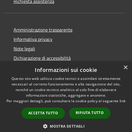
Richiesta assistenza
Amministrazione trasparente
Informativa privacy
Note legali
Dichiarazione di accessibilità
×
Privacy e protezione dei dati
Informazioni sui cookie
Questo sito web utilizza cookie tecnici e assimilati strettamente
necessari al corretto funzionamento e alla navigazione del sito,
nonché un cookie tecnico analitico al solo fine di elaborare
informazioni statistiche, aggregate e anonime.
RSS
Copyright © 2026 • Comune di
Per maggiori dettagli, può consultare la cookie policy al seguente
link
Accessibilità
Carini • Powered by
Privacy
Municipium
Accesso
•
RIFIUTA TUTTO
ACCETTA TUTTO
Cookie
redazione
Mappa del sito
MOSTRA DETTAGLI