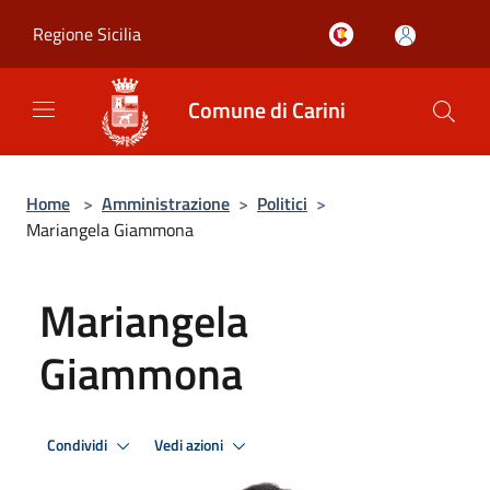
Salta al contenuto principale
Regione Sicilia
Comune di Carini
Home
>
Amministrazione
>
Politici
>
Mariangela Giammona
Mariangela
Giammona
Condividi
Vedi azioni