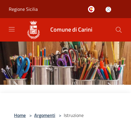
Salta al contenuto principale
Regione Sicilia
Comune di Carini
Home
>
Argomenti
>
Istruzione