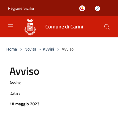
Salta al contenuto principale
Regione Sicilia
Comune di Carini
Home
>
Novità
>
Avvisi
>
Avviso
Avviso
Avviso
Data :
18 maggio 2023