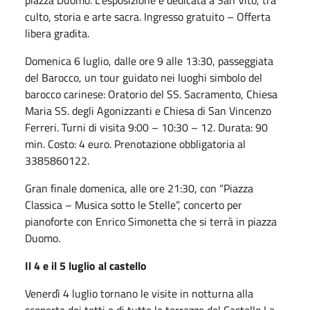
piazza Duomo. L’esposizione è dedicata a San Vito, tra
culto, storia e arte sacra. Ingresso gratuito
– Offerta
libera gradita.
Domenica 6 luglio, dalle ore 9 alle 13:30, passeggiata
del Barocco, un tour guidato nei luoghi simbolo del
barocco carinese: Oratorio del SS. Sacramento, Chiesa
Maria SS. degli Agonizzanti e Chiesa di San Vincenzo
Ferreri. Turni di visita 9:00 – 10:30 – 12. Durata: 90
min. Costo: 4 euro. Prenotazione obbligatoria al
3385860122.
Gran finale domenica, alle ore 21:30, con “Piazza
Classica – Musica sotto le Stelle”, concerto per
pianoforte con Enrico Simonetta che si terr
à in piazza
Duomo.
Il 4 e il 5 luglio al castello
Venerdì 4 luglio tornano le visite in notturna alla