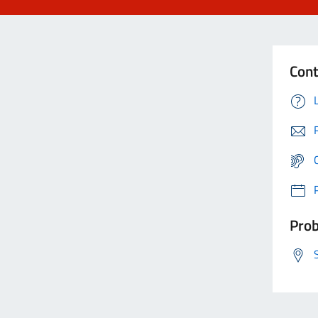
Cont
Prob