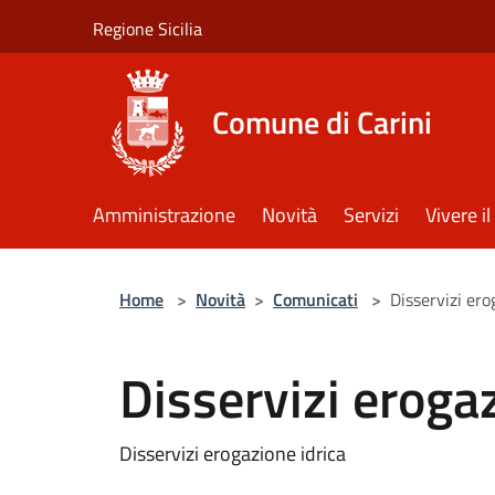
Salta al contenuto principale
Regione Sicilia
Comune di Carini
Amministrazione
Novità
Servizi
Vivere 
Home
>
Novità
>
Comunicati
>
Disservizi ero
Disservizi erogaz
Disservizi erogazione idrica