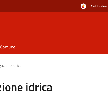
Carini welcome
il Comune
gazione idrica
ione idrica