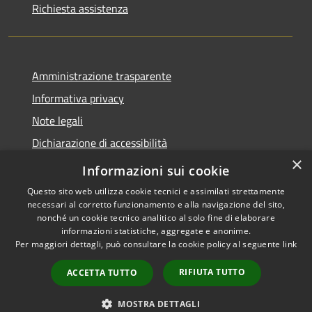
Richiesta assistenza
Amministrazione trasparente
Informativa privacy
Note legali
Dichiarazione di accessibilità
×
Privacy e protezione dei dati
Informazioni sui cookie
Questo sito web utilizza cookie tecnici e assimilati strettamente
necessari al corretto funzionamento e alla navigazione del sito,
nonché un cookie tecnico analitico al solo fine di elaborare
informazioni statistiche, aggregate e anonime.
RSS
Copyright © 2026 • Comune di
Per maggiori dettagli, può consultare la cookie policy al seguente
link
Accessibilità
Carini • Powered by
Privacy
Municipium
Accesso
•
RIFIUTA TUTTO
ACCETTA TUTTO
Cookie
redazione
Mappa del sito
MOSTRA DETTAGLI